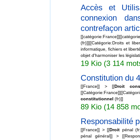
Accès et Utili
connexion dan
contrefaçon artic
[[catégorie:France]][[catégorie
(fr)]][[Catégorie:Droits et lib
informatique, fichiers et libert
objet d'harmoniser les législat
19 Kio (3 114 mots
Constitution du 4
[[France]] > [[
Droit
cons
[[Catégorie:France]][[Catégori
constitutionnel
(fr)]]
89 Kio (14 858 mo
Responsabilité p
[[France]] > [[
Droit
pénal (fr
pénal général]] > [[Responsa