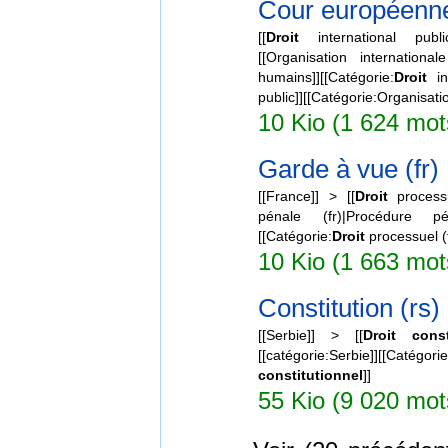
Cour européenne
[[
Droit
international public
[[Organisation internationale
humains]][[Catégorie:
Droit
int
public]][[Catégorie:Organisatio
10 Kio (1 624 mot
Garde à vue (fr)
[[France]] > [[
Droit
processu
pénale (fr)|Procédure p
[[Catégorie:
Droit
processuel (f
10 Kio (1 663 mot
Constitution (rs)
[[Serbie]] > [[
Droit
const
[[catégorie:Serbie]][[Catégorie
constitutionnel
]]
55 Kio (9 020 mot