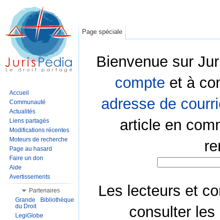
Page spéciale
Bienvenue sur Jur
compte
et à co
Accueil
adresse de courri
Communauté
Actualités
article en com
Liens partagés
Modifications récentes
Moteurs de recherche
re
Page au hasard
Faire un don
Aide
Avertissements
Les lecteurs et co
Partenaires
Grande Bibliothèque
du Droit
consulter les
LegiGlobe