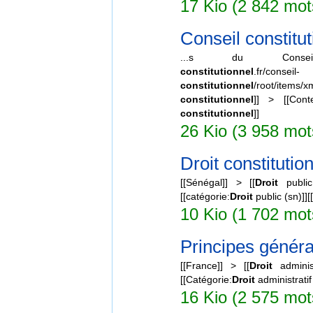
17 Kio (2 842 mots
Conseil constitut
...s du Conseil cons
constitutionnel
.fr/conseil-
constitutionnel
/root/items
constitutionnel
]] > [[Con
constitutionnel
]]
26 Kio (3 958 mots
Droit constitutio
[[Sénégal]] > [[
Droit
public
[[catégorie:
Droit
public (sn)]][
10 Kio (1 702 mot
Principes générau
[[France]] > [[
Droit
administr
[[Catégorie:
Droit
administratif 
16 Kio (2 575 mots