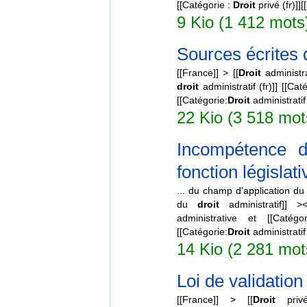
[[Catégorie :
Droit
privé (fr)]]
9 Kio (1 412 mots
Sources écrites d
[[France]] > [[
Droit
administrat
droit
administratif (fr)]] [[Ca
[[Catégorie:
Droit
administratif 
22 Kio (3 518 mots
Incompétence d
fonction législati
... du champ d'application d
du
droit
administratif]] >
administrative et [[Catégori
[[Catégorie:
Droit
administratif 
14 Kio (2 281 mot
Loi de validation 
[[France]] > [[
Droit
privé