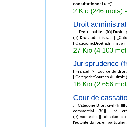
constitutionnel
(de)]]
2 Kio (246 mots) -
Droit administrati
...::
Droit
public (fr)|:
Droit
pu
(fr)|
Droit
administratif]] [[Cat
[[Catégorie:
Droit
administratif 
27 Kio (4 103 mot
Jurisprudence (f
[[France]] > [[Source du
droit
[[Catégorie:Sources du
droit
(
16 Kio (2 656 mots
Cour de cassatio
...[Catégorie:
Droit
civil (fr)]][
commercial (fr)]] ...té c
(fr)|monarchie]] absolue d
l'autorité du roi, en particulie