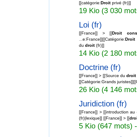
[[catégorie:
Droit
privé (fr)]]
19 Kio (3 030 mot
Loi (fr)
[[France]] > [[
Droit
cons
...e:France]][[Catégorie:
Droit
du
droit
(fr)]]
14 Kio (2 180 mots
Doctrine (fr)
[[France]] > [[Source du
droit
[[Catégorie:Grands juristes]]
26 Kio (4 146 mot
Juridiction (fr)
[[France]] > [[introduction au
(fr)|lexique]] [[France]] > [[
dro
5 Kio (647 mots) -