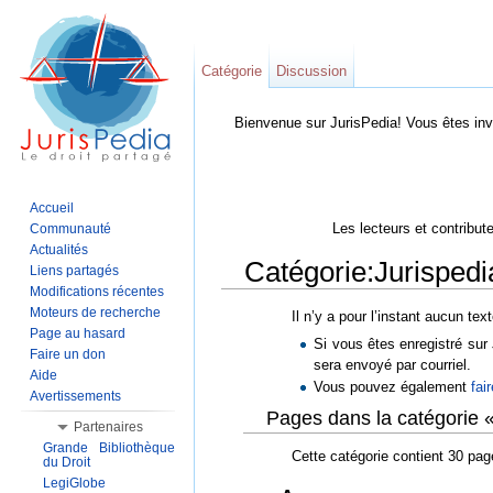
Catégorie
Discussion
Bienvenue sur JurisPedia! Vous êtes inv
Accueil
Les lecteurs et contribut
Communauté
Actualités
Catégorie:Jurispedi
Liens partagés
Modifications récentes
Aller à :
Navigation
,
Rechercher
Moteurs de recherche
Il n’y a pour l’instant aucun tex
Page au hasard
Si vous êtes enregistré su
Faire un don
sera envoyé par courriel.
Aide
Vous pouvez également
fai
Avertissements
Pages dans la catégorie «
Partenaires
Grande Bibliothèque
Cette catégorie contient 30 pag
du Droit
LegiGlobe