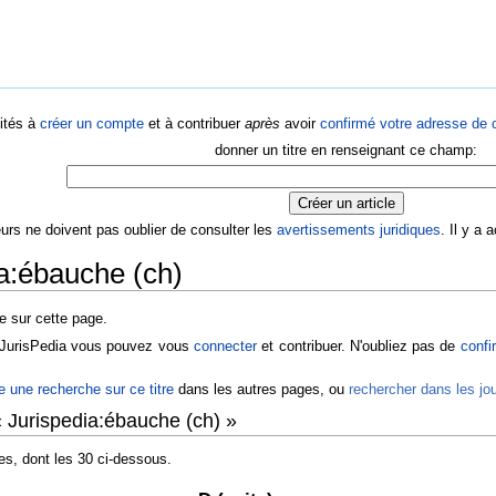
ités à
créer un compte
et à contribuer
après
avoir
confirmé votre adresse de c
donner un titre en renseignant ce champ:
eurs ne doivent pas oublier de consulter les
avertissements juridiques
. Il y a
a:ébauche (ch)
te sur cette page.
r JurisPedia vous pouvez vous
connecter
et contribuer. N'oubliez pas de
confi
re une recherche sur ce titre
dans les autres pages, ou
rechercher dans les j
 Jurispedia:ébauche (ch) »
es, dont les 30 ci-dessous.