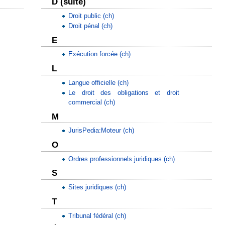
D (suite)
Droit public (ch)
Droit pénal (ch)
E
Exécution forcée (ch)
L
Langue officielle (ch)
Le droit des obligations et droit
commercial (ch)
M
JurisPedia:Moteur (ch)
O
Ordres professionnels juridiques (ch)
S
Sites juridiques (ch)
T
Tribunal fédéral (ch)