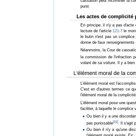
cassation peut incriminer la co
punir.
Les actes de complicité p
En principe, il n'y a pas d'act
lecture de l'article
121-7
le mont
le butin n'est pas un complice
donne de faux renseignements à 
Néanmoins, la Cour de cassation 
la commission de l'infraction p
volant de sa voiture. Il y a bie
L'élément moral de la com
L'élément moral est l'accomplis
C'est en d'autres termes ce que
l'élément moral de la complicité
L'élément moral pose une questio
faciliter, à laquelle le complice
Ou bien il y a une discordanc
[
11
]
pas punissable
. Il s'agi
Ou bien il n'y a qu'une disc
l'élément moral existe. Ex: