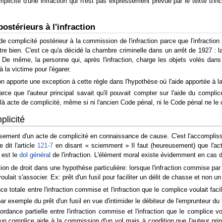
mplicité d'une infraction qui n'est pas expressément prévue par le texte d'i
ostérieurs à l'infraction
e de complicité postérieur à la commission de l'infraction parce que l'infracti
re bien. C'est ce qu'a décidé la chambre criminelle dans un arrêt de 1927 : l
. De même, la personne qui, après l'infraction, charge les objets volés dan
la victime pour l'égarer.
apporte une exception à cette règle dans l'hypothèse où l'aide apportée à la c
arce que l'auteur principal savait qu'il pouvait compter sur l'aide du complic
n là acte de complicité, même si ni l'ancien Code pénal, ni le Code pénal ne l
plicité
sement d'un acte de complicité en connaissance de cause. C'est l'accompliss
 dit l'article
121-7
en disant « sciemment » Il faut (heureusement) que l'act
 est le
dol général
de l'infraction. L'élément moral existe évidemment en cas d'i
n de droit dans une hypothèse particulière: lorsque l'infraction commise par l'
 voulait s'associer. Ex: prêt d'un fusil pour faciliter un délit de chasse et non u
e totale entre l'infraction commise et l'infraction que le complice voulait facil
t par exemple du prêt d'un fusil en vue d'intimider le débiteur de l'emprunteur du 
ordance partielle entre l'infraction commise et l'infraction que le complice 
 un complice aide à la commission d'un vol mais à condition que l'auteur p