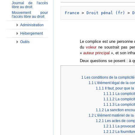
Journal de l'accès
libre au droit
Mouvement pour
France
 > 
Droit pénal (fr)
 > 
D
l'accès libre au droit
Administration
Hébergement
Le complice est une personne q
Outils
du
voleur
ne soustrait pas pe
«
auteur principal
», et son infr
Deux questions se posent : à que
1
Les conditions de la complicité
1.1
L'élément légal de la com
1.1.1
Il faut, pour que l
1.1.1.1
La complicit
1.1.1.2
La complicit
1.1.1.3
La complici
1.1.2
La sanction encou
1.2
L'élément matériel de la
1.2.1
Les actes de compl
1.2.1.1
La provocat
1.2.1.2
La fourniture