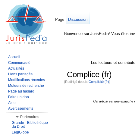
Page
Discussion
Bienvenue sur JurisPedia! Vous êtes inv
Accueil
Les lecteurs et contribut
Communauté
Actualités
Complice (fr)
Liens partagés
Modifications récentes
(Redirigé depuis
Complicité (fr)
)
Aller à :
Navigation
,
Rechercher
Moteurs de recherche
Page au hasard
Faire un don
Cet article est une ébauche 
Aide
Avertissements
Partenaires
Grande Bibliothèque
du Droit
LegiGlobe