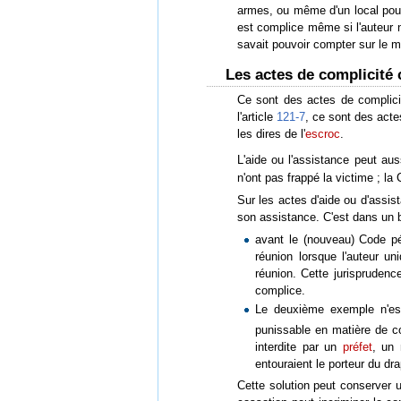
armes, ou même d'un local pour 
est complice même si l'auteur ne
savait pouvoir compter sur le mo
Les actes de complicité 
Ce sont des actes de complicité
l'article
121-7
, ce sont des actes
les dires de l'
escroc
.
L'aide ou l'assistance peut au
n'ont pas frappé la victime ; l
Sur les actes d'aide ou d'assis
son assistance. C'est dans un b
avant le (nouveau) Code p
réunion lorsque l'auteur u
réunion. Cette jurisprudenc
complice.
Le deuxième exemple n'est 
punissable en matière de co
interdite par un
préfet
, un 
entouraient le porteur du d
Cette solution peut conserver u