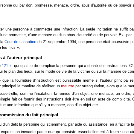
sonne qui par don, promesse, menace, ordre, abus d'autorité ou de pouvoir a
ter une personne à commettre une infraction. La seule incitation ne suffit pas, 
e promesse, d'une menace ou d'un abus d'autorité ou de pouvoir. Ex: pari s
 la
Cour de cassation
du 21 septembre 1994, une personne était poursuivie pour
 les flics ».
s à l'auteur principal
le
121-7
, qui qualifie de complice la personne qui a donné des instructions. C'
 sur le plan des lieux, sur le mode de vie de la victime ou sur la manière de com
ue la fourniture d'instruction est punissable même si l'auteur principal réa
r principal la manière de réaliser un
meurtre
par strangulation, alors que le m
pose-t-elle, comme l'incitation, la remise d'un objet, une menace, un ordre, et
simple fait de fournir des instructions doit être en soi un acte de complicité. 
itue une infraction que s'il y a menace, don d'un objet etc.
 commission du fait principal
 d'un délit la personne qui sciemment, par aide ou assistance, en a facilité 
expression inexacte parce que ça consiste essentiellement à fournir une aid