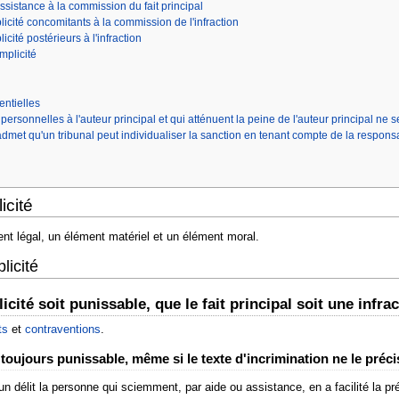
assistance à la commission du fait principal
icité concomitants à la commission de l'infraction
cité postérieurs à l'infraction
mplicité
entielles
personnelles à l'auteur principal et qui atténuent la peine de l'auteur principal 
dmet qu'un tribunal peut individualiser la sanction en tenant compte de la responsa
icité
nt légal, un élément matériel et un élément moral.
licité
licité soit punissable, que le fait principal soit une infr
ts
et
contraventions
.
 toujours punissable, même si le texte d'incrimination ne le préc
un délit la personne qui sciemment, par aide ou assistance, en a facilité la 