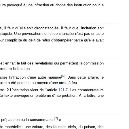
ura provoqué à une infraction ou donné des instruction pour la
il faut qu'elle soit circonstanciée. Il faut que l'incitation soit
tupide. Une provocation non circonstanciée n'est pas un acte
 complicité du délit de refus d'obtempérer parce qu'elle avait
est en fait le fait des révélations qui permettent la commission
mettre l'infraction.
[
6
]
lise l'infraction d'une autre manière
. Dans cette affaire, le
eurtre a été commis au moyen d'une arme à feu.
c. ? L'hésitation vient de l'article
121-7
. Les commentateurs
Ce texte provoque un problème d'interprétation. À la lettre, une
[
7
]
la préparation ou la consommation
»
e matérielle : une voiture, des fausses clefs, du poison, des