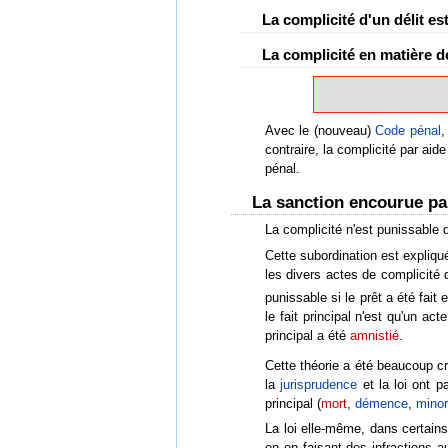
La complicité d'un délit es
La complicité en matière d
Avec le (nouveau)
Code pénal
,
contraire, la complicité par aid
pénal.
La sanction encourue pa
La complicité n'est punissable q
Cette subordination est expliqu
les divers actes de complicité
punissable si le prêt a été fait 
le fait principal n'est qu'un ac
principal a été
amnistié
.
Cette théorie a été beaucoup cr
la
jurisprudence
et la loi ont p
principal (
mort
,
démence
,
minor
La loi elle-même, dans certains
en en faisant des infractions