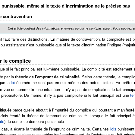
t punissable, même si le texte d'incrimination ne le précise pas
e contravention
Cet article contient des informations erronées ou qui ne sont pas à jour. Vous pouvez ai
 il faut faire des distinctions. En matière de contravention, la complicité est
e ou assistance n'est punissable que si le texte d'incrimination l'indique (majo
r le complice
ue si le fait principal est lui-même punissable. La complicité est étroitement 
ée par la
théorie de l'emprunt de criminalité
. Selon cette théorie, le complic
 que la
loi
énumère ne sont pas en eux-mêmes des actes illicites. Ex: prêter un
en vue de commettre une infraction. Il n'y a pas de complicité si le fait princip
te préparatoire. De même, il n'y a pas complicité si le fait principal est une
te
itiquée parce qu'elle aboutit à l'impunité du complice qui pourtant a manifest
arfois écarté la théorie de l'emprunt de criminalité. Lorsque le fait principal
ité
), le complice demeure punissable.
 cas, a écarté la théorie de l'emprunt de criminalité. Certaines
lois
punissent 
 autonomes et donc punissables indépendamment de l'existence du fait princ