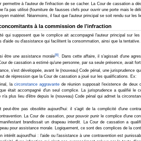
permettre à l'auteur de l'infraction de se cacher. La Cour de cassation a déci
 l'a pas utilisé (fourniture de fausses clefs pour ouvrir une porte mais le dél
yen matériel. Néanmoins, il faut que l'auteur principal se soit rendu sur les l
concomitants à la commission de l'infraction
 qui supposent que le complice ait accompagné l'auteur principal sur les li
 d'aide ou d'assistance qui facilitent la consommation, ainsi que la tentative. E
[
8
]
ssi être une assistance morale
. Dans cette affaire, il s'agissait d'une agr
a Cour de cassation a estimé qu'une personne, par sa seule présence, avait for
tance, s'est développée, avant le (nouveau) Code pénal, une jurisprudence qui
ut de répression que la Cour de cassation a joué sur les qualifications. Ex:
énal, la
circonstance aggravante
de réunion supposait l'existence de deux o
nique était accompagné d'un seul complice. La jurisprudence a qualifié le 
e n'a plus lieu d'être depuis le (nouveau) Code pénal qui admet la circonsta
peut-être pas obsolète aujourd'hui: il s'agit de la complicité d'une contra
ntravention. La Cour de cassation, pour pouvoir punir le complice d'une contr
manifestant brandissait un drapeau interdit. La Cour de cassation a quali
rapeau pour assistance morale. Logiquement, ce sont des complices de la cont
n intérêt aujourd'hui : l'aide ou l'assistance à une contravention est puniss