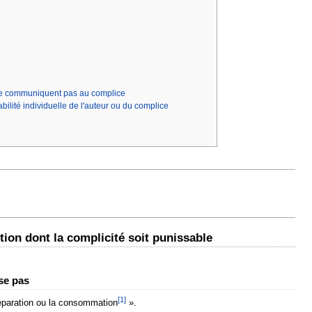
ne se communiquent pas au complice
bilité individuelle de l'auteur ou du complice
action dont la complicité soit punissable
ise pas
[
1
]
préparation ou la consommation
».