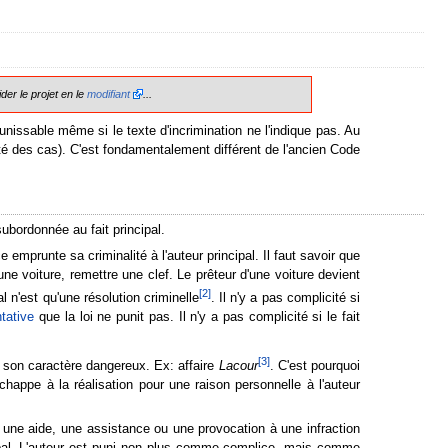
der le projet en le
modifiant
...
 punissable même si le texte d'incrimination ne l'indique pas. Au
rité des cas). C'est fondamentalement différent de l'ancien Code
subordonnée au fait principal.
e emprunte sa criminalité à l'auteur principal. Il faut savoir que
e voiture, remettre une clef. Le prêteur d'une voiture devient
[
2
]
al n'est qu'une résolution criminelle
. Il n'y a pas complicité si
ntative
que la loi ne punit pas. Il n'y a pas complicité si le fait
[
3
]
é son caractère dangereux. Ex: affaire
Lacour
. C'est pourquoi
 échappe à la réalisation pour une raison personnelle à l'auteur
une aide, une assistance ou une provocation à une infraction
ipal. L'auteur est puni non plus comme complice, mais comme