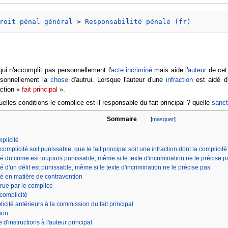
roit pénal général
 > 
Responsabilité pénale (fr)
ui n'accomplit pas personnellement l'
acte incriminé
mais aide l'
auteur
de cet
rsonnellement la
chose
d'autrui. Lorsque l'auteur d'une
infraction
est aidé d'
action «
fait principal
».
lles conditions le complice est-il responsable du fait principal ? quelle
sanct
Sommaire
[
masquer
]
plicité
a complicité soit punissable, que le fait principal soit une infraction dont la complicit
é du crime est toujours punissable, même si le texte d'incrimination ne le précise p
é d'un délit est punissable, même si le texte d'incrimination ne le précise pas
té en matière de contravention
rue par le complice
 complicité
icité antérieurs à la commission du fait principal
ion
 d'instructions à l'auteur principal