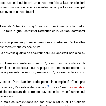
dé que celui qui fournit un moyen matériel à l'auteur principal
inquant trouve une fenêtre ouverte) parce que l'auteur principal
ieux avec le moyen fourni.
eux de l'infraction ou qu'il se soit trouvé très proche. Selon
x: faire le guet, détourner l'attention de la victime, corroborer
ession projetée par plusieurs personnes. Certaines d'entre elles
tifié moralement les coauteurs.
 a souvent qualifié de coauteur celui qui apportait son aide ou
u plusieurs coauteurs, mais il n'y avait pas circonstance de
complice de coauteur pour appliquer les textes concernant la
nce aggravante de réunion, même s'il n'y a qu'un auteur ou un
vention. Dans l'ancien code pénal, la complicité n'était pas
[
9
]
avention, l'a qualifié de coauteur
. Lors d'une
manifestation
fié de coauteurs de cette contravention les manifestants qui
ravention.
able mais seulement dans les cas prévus par la loi. La Cour de