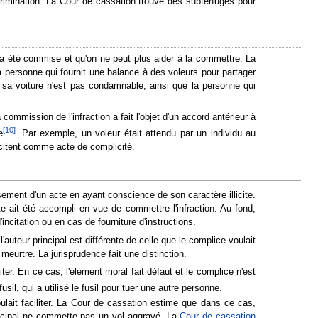
ncrimination. La Cour de cassation trouve des subterfuges pour
on a été commise et qu'on ne peut plus aider à la commettre. La
a personne qui fournit une balance à des voleurs pour partager
s sa voiture n'est pas condamnable, ainsi que la personne qui
ommission de l'infraction a fait l'objet d'un accord antérieur à
[
10
]
e
. Par exemple, un voleur était attendu par un individu au
e citent comme acte de complicité.
ement d'un acte en ayant conscience de son caractère illicite.
e ait été accompli en vue de commettre l'infraction. Au fond,
ncitation ou en cas de fourniture d'instructions.
auteur principal est différente de celle que le complice voulait
n meurtre. La jurisprudence fait une distinction.
iter. En ce cas, l'élément moral fait défaut et le complice n'est
fusil, qui a utilisé le fusil pour tuer une autre personne.
voulait faciliter. La Cour de cassation estime que dans ce cas,
rincipal ne commette pas un vol aggravé. La
Cour de cassation