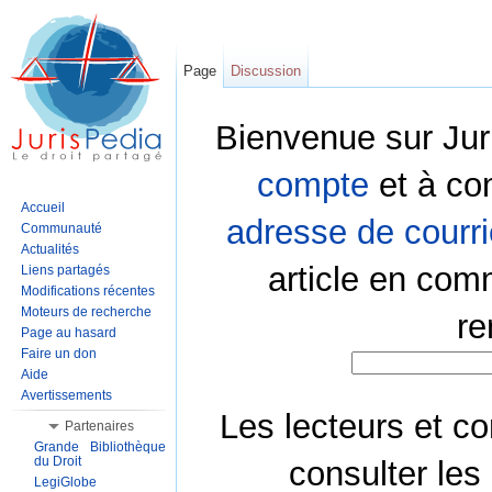
Page
Discussion
Bienvenue sur Jur
compte
et à co
Accueil
adresse de courri
Communauté
Actualités
article en com
Liens partagés
Modifications récentes
Moteurs de recherche
re
Page au hasard
Faire un don
Aide
Avertissements
Les lecteurs et co
Partenaires
Grande Bibliothèque
du Droit
consulter les
LegiGlobe