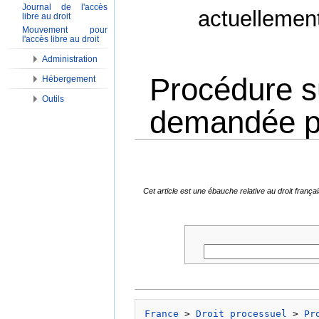
Journal de l'accès
actuellemen
libre au droit
Mouvement pour
l'accès libre au droit
Administration
Procédure su
Hébergement
Outils
demandée par
Aller à :
Navigation
,
Rechercher
Cet article est une ébauche relative au droit fran
France
 > 
Droit processuel
 > 
Pr