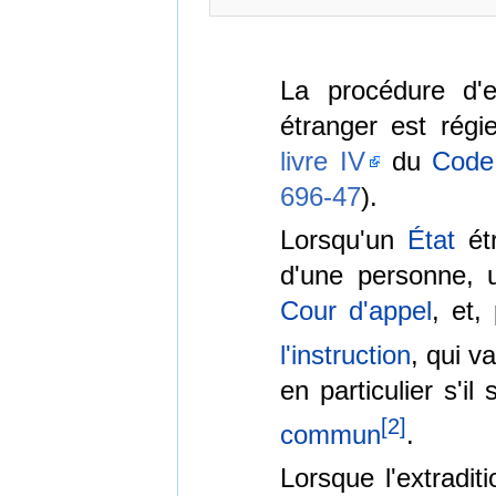
La procédure d'
étranger est régi
livre IV
du
Code
696-47
).
Lorsqu'un
État
étr
d'une personne, 
Cour d'appel
, et,
l'instruction
, qui v
en particulier s'il
[
2
]
commun
.
Lorsque l'extradi