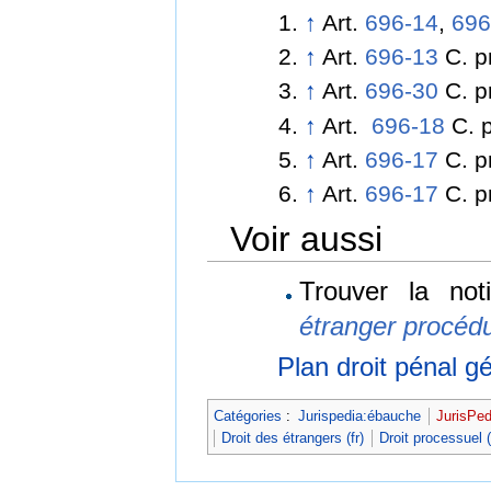
↑
Art.
696-14
,
69
↑
Art.
696-13
C. p
↑
Art.
696-30
C. p
↑
Art.
696-18
C. p
↑
Art.
696-17
C. p
↑
Art.
696-17
C. p
Voir aussi
Trouver la no
étranger procéd
Plan droit pénal gé
Catégories
:
Jurispedia:ébauche
JurisPed
Droit des étrangers (fr)
Droit processuel (