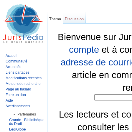
Thema
Discussion
Bienvenue sur Jur
compte
et à co
Accueil
adresse de courri
Communauté
Actualités
article en com
Liens partagés
Modifications récentes
Moteurs de recherche
re
Page au hasard
Faire un don
Aide
Avertissements
Les lecteurs et co
Partenaires
Grande Bibliothèque
du Droit
consulter les
LegiGlobe