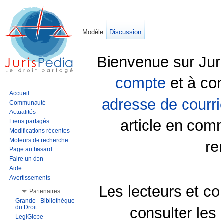
Modèle
Discussion
Bienvenue sur Jur
compte
et à co
Accueil
adresse de courri
Communauté
Actualités
article en com
Liens partagés
Modifications récentes
Moteurs de recherche
re
Page au hasard
Faire un don
Aide
Avertissements
Les lecteurs et co
Partenaires
Grande Bibliothèque
du Droit
consulter les
LegiGlobe